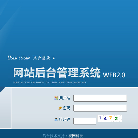
后台技术支持：
视网科技